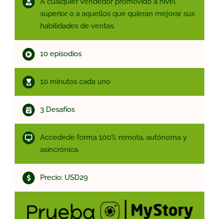
A cualquier vendedor promovido a nivel
superior o a aquellos que quieran mejorar sus
habilidades de ventas.
10 episodios
10 minutos cada uno
3 Desafíos
Accedede forma 100% remota, autónoma y
asincrónica.
Precio: USD29