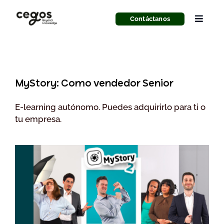
Skip
to
Contáctanos
Toggle
content
Naviga
Liderazgo
Recursos Humanos
MyStory: Como vendedor Senior
E-learning autónomo. Puedes adquirirlo para ti o
Anticipación y Futuro
tu empresa.
Innovación
IA