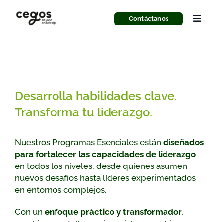
Skip
to
Contáctanos
Toggle
content
Naviga
Liderazgo
Recursos Humanos
Desarrolla habilidades clave.
Anticipación y Futuro
Transforma tu liderazgo.
Nuestros Programas Esenciales están
diseñados
Innovación
para fortalecer las capacidades de liderazgo
en todos los niveles,
desde quienes asumen
IA
nuevos desafíos hasta líderes experimentados
en entornos complejos.
Con un
enfoque práctico y transformador
,