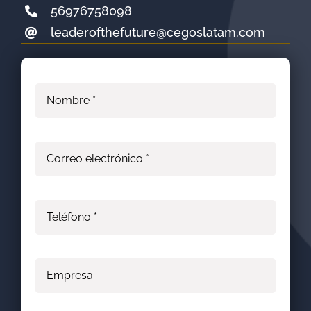
56976758098
leaderofthefuture@
cegoslatam.com